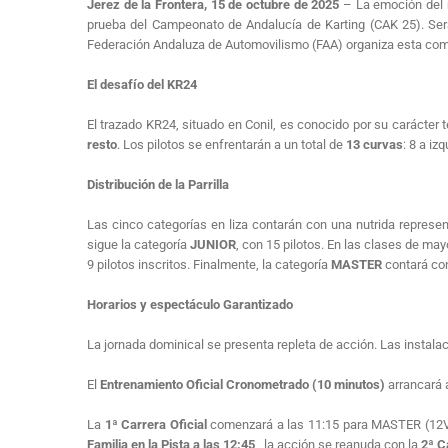
Jerez de la Frontera, 15 de octubre de 2025
– La emoción del 
prueba del Campeonato de Andalucía de Karting (CAK 25)
.
Ser
Federación Andaluza de Automovilismo (FAA) organiza esta com
El desafío del KR24
El trazado KR24, situado en Conil
, es conocido por su carácter 
resto
.
Los pilotos se enfrentarán a un total de
13 curvas
: 8 a iz
Distribución de la Parrilla
Las cinco categorías en liza
contarán con una nutrida represen
sigue la categoría
JUNIOR
, con 15 pilotos
.
En las clases de mayo
9 pilotos inscritos
.
Finalmente, la categoría
MASTER
contará con
Horarios y espectáculo Garantizado
La jornada dominical se presenta repleta de acción
.
Las instalac
El
Entrenamiento Oficial Cronometrado (10 minutos)
arrancará 
La
1ª Carrera Oficial
comenzará a las 11:15 para MASTER (12
Familia en la Pista a las 12:45
, la acción se reanuda con la
2ª C