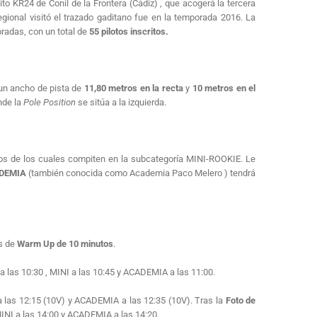
cuito KR24 de Conil de la Frontera (Cádiz)
, que acogerá la tercera
gional visitó el trazado gaditano fue en la temporada 2016
.
La
radas, con un total de
55 pilotos inscritos.
 un ancho de pista de
11,80 metros en la recta
y
10 metros en el
nde la
Pole Position
se sitúa a la izquierda
.
 dos de los cuales compiten en la subcategoría MINI-ROOKIE
.
Le
DEMIA
(también conocida como Academia Paco Melero
) tendrá
es de
Warm Up de 10 minutos
.
a las 10:30
, MINI a las 10:45
y ACADEMIA a las 11:00
.
a las 12:15 (10V)
y ACADEMIA a las 12:35 (10V)
.
Tras la
Foto de
MINI a las 14:00
y ACADEMIA a las 14:20
.