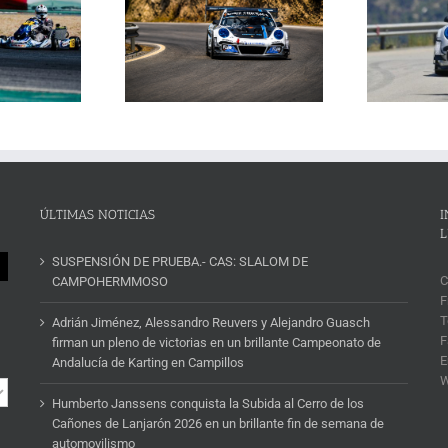
Janssens conquista la
La Subida al Cerro de los
 Cerro de los Cañones
p
Cañones levanta hoy el telón con
n 2026 en un brillante
ins
un cartel de lujo
mana de automovilismo
ÚLTIMAS NOTICIAS
I
L
SUSPENSIÓN DE PRUEBA.- CAS: SLALOM DE
C
CAMPOHERMMOSO
F
T
Adrián Jiménez, Alessandro Reuvers y Alejandro Guasch
F
firman un pleno de victorias en un brillante Campeonato de
E
Andalucía de Karting en Campillos
Humberto Janssens conquista la Subida al Cerro de los
Cañones de Lanjarón 2026 en un brillante fin de semana de
automovilismo