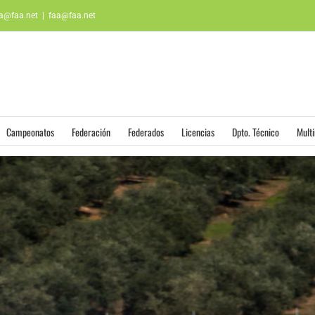
aa@faa.net
|
faa@faa.net
Campeonatos
Federación
Federados
Licencias
Dpto. Técnico
Mult