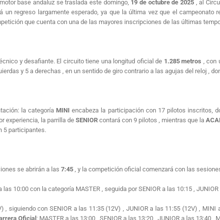
motor base andaluz se traslada este domingo,
19 de octubre de 2025
, al Cir
á un regreso largamente esperado, ya que la última vez que el campeonato re
petición que cuenta con un
a de las mayores inscripciones de las últimas tempo
técnico y desafiante.
El circuito tiene una longitud oficial de
1.285 metros
, con
quierdas y 5 a derechas
, en un sentido de giro contrario a las agujas del reloj
, do
tación: la categoría
MINI
encabeza la participación con 17 pilotos inscritos,
r experiencia, la parrilla de
SENIOR
contará con 9 pilotos
, mientras que la
ACA
 5 participantes
.
iones se abrirán a las
7:45
, y la competición oficial comenzará con las sesion
a las 10:00 con la categoría MASTER
, seguida por SENIOR a las 10:15
, JUNIOR 
V)
, siguiendo con SENIOR a las 11:35 (12V)
, JUNIOR a las 11:55 (12V)
, MINI 
arrera Oficial
: MASTER a las 13:00
, SENIOR a las 13:20
, JUNIOR a las 13:40
, 