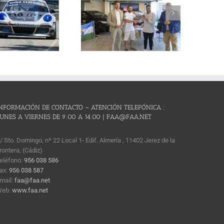
Cañones – Lanjarón 2026 se
resenta con lleno absoluto de
critos y el reto de revalidar su
condición de mejor prueba
andaluza de montaña
NFORMACIÓN DE CONTACTO – ATENCIÓN TELEFÓNICA :
UNES A VIERNES DE 9:00 A 14:00 | FAA@FAA.NET
/ Sto. Domingo, nº 22 Local 1- Edif. Almería , 11402 Jerez de la
rontera, (Cádiz)
eléfono:
956 038 586
ax:
956 038 587
mail:
faa@faa.net
Web:
www.faa.net