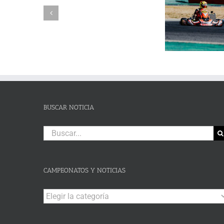
DE
Reuvers y Alejandro Guasch
Humberto 
PRUEBA.-
firman un pleno de victorias en
Subida al
CAS:
un brillante Campeonato de
de Lanjaró
SLALOM
Andalucía de Karting en
fin de se
DE
Campillos
CAMPOHERMMOSO
BUSCAR NOTICIA
Buscar:
CAMPEONATOS Y NOTICIAS
Campeonatos
y
Noticias