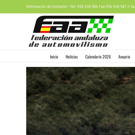
Saltar
Información de Contacto - Telf. 956 038 586 Fax 956 038 587 // f
al
contenido
Inicio
Noticias
Calendario 2026
Anuario
Ver
imagen
más
grande