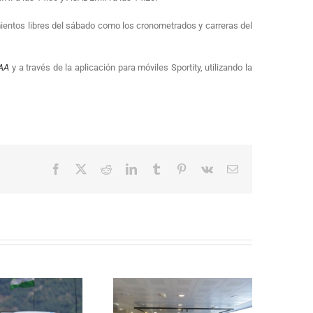
mientos libres del sábado como los cronometrados y carreras del
FAA
y a través de la aplicación para móviles Sportity, utilizando la
Facebook
X
Reddit
LinkedIn
Tumblr
Pinterest
Vk
Correo
electrónico
La Subida al Cerro de los