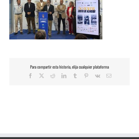
Para compartir esta historia, elija cualquier plataforma
Facebook
X
Reddit
LinkedIn
Tumblr
Pinterest
Vk
Correo
electrónico