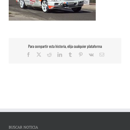
Para compartir esta historia, elija cualquier plataforma
Facebook
X
Reddit
LinkedIn
Tumblr
Pinterest
Vk
Correo
electrónico
BUSCAR NOTICIA