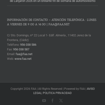
de Lanjarón 2026 en un brillante fin de semana de automovilismo
INFORMACIÓN DE CONTACTO – ATENCIÓN TELEFÓNICA : LUNES
A VIERNES DE 9:00 A 14:00 | FAA@FAA.NET
C/ Sto. Domingo, nº 22 Local 1- Edif. Almería , 11402 Jerez de la
Frontera, (Cádiz)
Teléfono:
956 038 586
Fax:
956 038 587
Email:
faa@faa.net
Web:
www.faa.net
Copyright 2026 FAA | All Rights Reserved | Powered by FAA |
AVISO
LEGAL
|
POLITICA PRIVACIDAD
YouTube
Facebook
X