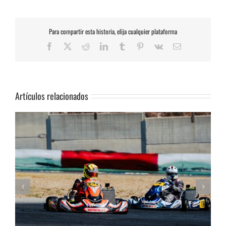
Para compartir esta historia, elija cualquier plataforma
Facebook
X
Reddit
LinkedIn
Tumblr
Pinterest
Vk
Correo
electrónico
Artículos relacionados
Humberto Janssens conquista la Subida al Cerro de los Cañones de
g
Lanjarón 2026 en un brillante fin de semana de automovilismo