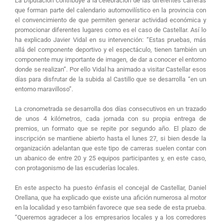
La Diputación contribuye a la celebración de las diferentes carreras
que forman parte del calendario automovilístico en la provincia con
el convencimiento de que permiten generar actividad económica y
promocionar diferentes lugares como es el caso de Castellar. Así lo
ha explicado Javier Vidal en su intervención: “Estas pruebas, más
allá del componente deportivo y el espectáculo, tienen también un
componente muy importante de imagen, de dar a conocer el entorno
donde se realizan”. Por ello Vidal ha animado a visitar Castellar esos
días para disfrutar de la subida al Castillo que se desarrolla “en un
entorno maravilloso”.
La cronometrada se desarrolla dos días consecutivos en un trazado
de unos 4 kilómetros, cada jornada con su propia entrega de
premios, un formato que se repite por segundo año. El plazo de
inscripción se mantiene abierto hasta el lunes 27, si bien desde la
organización adelantan que este tipo de carreras suelen contar con
un abanico de entre 20 y 25 equipos participantes y, en este caso,
con protagonismo de las escuderías locales.
En este aspecto ha puesto énfasis el concejal de Castellar, Daniel
Orellana, que ha explicado que existe una afición numerosa al motor
en la localidad y eso también favorece que sea sede de esta prueba.
“Queremos agradecer a los empresarios locales y a los corredores