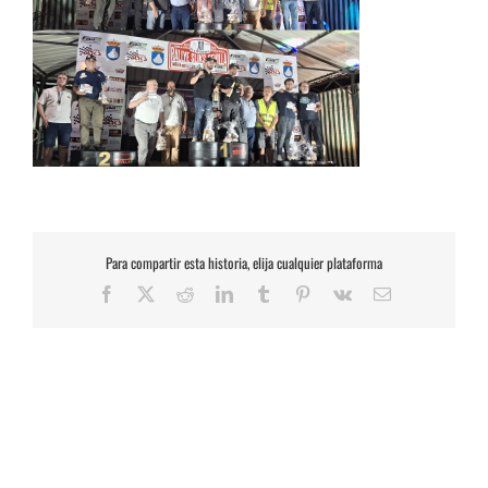
Para compartir esta historia, elija cualquier plataforma
Facebook
X
Reddit
LinkedIn
Tumblr
Pinterest
Vk
Correo
electrónico