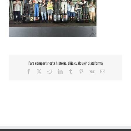
Para compartir esta historia, elija cualquier plataforma
Facebook
X
Reddit
LinkedIn
Tumblr
Pinterest
Vk
Correo
electrónico