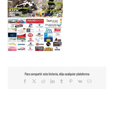
Para compartir esta historia, elija cualquier plataforma
Facebook
X
Reddit
LinkedIn
Tumblr
Pinterest
Vk
Correo
electrónico