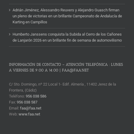
Adrián Jiménez, Alessandro Reuvers y Alejandro Guasch firman
un pleno de victorias en un brillante Campeonato de Andalucía de
Karting en Campillos
Humberto Janssens conquista la Subida al Cerro de los Cañones
de Lanjarón 2026 en un brillante fin de semana de automovilismo
INFORMACIÓN DE CONTACTO – ATENCIÓN TELEFÓNICA : LUNES
A VIERNES DE 9:00 A 14:00 | FAA@FAA.NET
C/ Sto. Domingo, nº 22 Local 1- Edif. Almería , 11402 Jerez de la
Frontera, (Cádiz)
Teléfono:
956 038 586
Fax:
956 038 587
Email:
faa@faa.net
Web:
www.faa.net