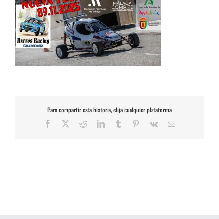
Para compartir esta historia, elija cualquier plataforma
Facebook
X
Reddit
LinkedIn
Tumblr
Pinterest
Vk
Correo
electrónico