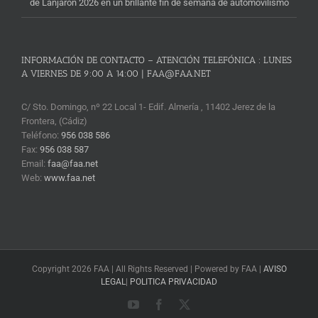
de Lanjarón 2026 en un brillante fin de semana de automovilismo
INFORMACIÓN DE CONTACTO – ATENCIÓN TELEFÓNICA : LUNES
A VIERNES DE 9:00 A 14:00 | FAA@FAA.NET
C/ Sto. Domingo, nº 22 Local 1- Edif. Almería , 11402 Jerez de la
Frontera, (Cádiz)
Teléfono:
956 038 586
Fax:
956 038 587
Email:
faa@faa.net
Web:
www.faa.net
Copyright 2026 FAA | All Rights Reserved | Powered by FAA |
AVISO
LEGAL
|
POLITICA PRIVACIDAD
YouTube
Facebook
X