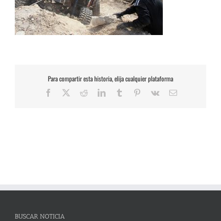
Para compartir esta historia, elija cualquier plataforma
Facebook
X
Reddit
LinkedIn
Tumblr
Pinterest
Vk
Correo
electrónico
BUSCAR NOTICIA