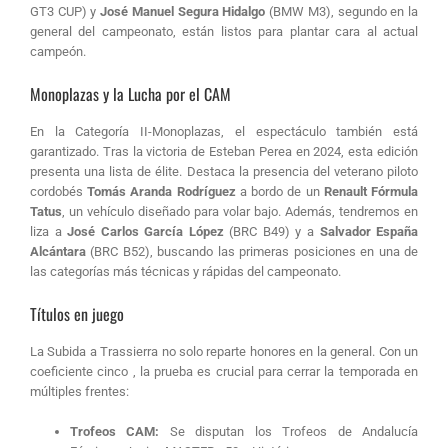
GT3 CUP)
y
José Manuel Segura Hidalgo
(BMW M3), segundo en la
general del campeonato,
están listos para plantar cara al actual
campeón.
Monoplazas y la Lucha por el CAM
En la Categoría II-Monoplazas, el espectáculo también está
garantizado
.
Tras la victoria de Esteban Perea en 2024
, esta edición
presenta una lista de élite.
Destaca la presencia del veterano piloto
cordobés
Tomás Aranda Rodríguez
a bordo de un
Renault Fórmula
Tatus
, un vehículo diseñado para volar bajo.
Además, tendremos en
liza a
José Carlos García López
(BRC B49)
y a
Salvador España
Alcántara
(BRC B52)
, buscando las primeras posiciones en una de
las categorías más técnicas y rápidas del campeonato.
Títulos en juego
La Subida a Trassierra no solo reparte honores en la general.
Con un
coeficiente cinco
, la prueba es crucial para cerrar la temporada en
múltiples frentes
:
Trofeos CAM:
Se disputan los Trofeos de Andalucía