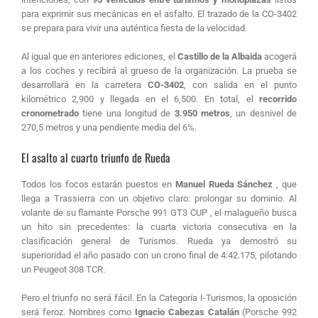
para exprimir sus mecánicas en el asfalto
. El trazado de la CO-3402
se prepara para vivir una auténtica fiesta de la velocidad.
Al igual que en anteriores ediciones, el
Castillo de la Albaida
acogerá
a los coches y recibirá al grueso de la organización. La prueba se
desarrollará en la carretera
CO-3402
, con salida en el punto
kilométrico 2,900 y llegada en el 6,500. En total, el
recorrido
cronometrado
tiene una longitud de
3.950 metros
, un desnivel de
270,5 metros y una pendiente media del 6%.
El asalto al cuarto triunfo de Rueda
Todos los focos estarán puestos en
Manuel Rueda Sánchez
, que
llega a Trassierra con un objetivo claro: prolongar su dominio
.
Al
volante de su flamante
Porsche 991 GT3 CUP
, el malagueño busca
un hito sin precedentes: la cuarta victoria consecutiva en la
clasificación general de Turismos
.
Rueda ya demostró su
superioridad el año pasado con un crono final de 4:42.175, pilotando
un Peugeot 308 TCR
.
Pero el triunfo no será fácil. En la Categoría I-Turismos, la oposición
será feroz.
Nombres como
Ignacio Cabezas Catalán
(Porsche 992