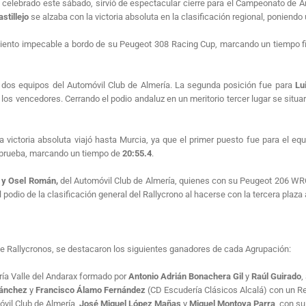
or, celebrado este sábado, sirvió de espectacular cierre para el Campeonato de
stillejo
se alzaba con la victoria absoluta en la clasificación regional, poniend
imiento impecable a bordo de su Peugeot 308 Racing Cup, marcando un tiempo f
 dos equipos del Automóvil Club de Almería. La segunda posición fue para
Lu
los vencedores. Cerrando el podio andaluz en un meritorio tercer lugar se situ
la victoria absoluta viajó hasta Murcia, ya que el primer puesto fue para el 
a prueba, marcando un tiempo de
20:55.4
.
 y Osel Román,
del Automóvil Club de Almería, quienes con su Peugeot 206 WRC
 podio de la clasificación general del Rallycrono al hacerse con la tercera plaza
de Rallycronos, se destacaron los siguientes ganadores de cada Agrupación:
ería Valle del Andarax formado por
Antonio Adrián Bonachera Gil
y
Raúl Guirado
,
Sánchez
y
Francisco Álamo Fernández
(CD Escudería Clásicos Alcalá) con un Ren
óvil Club de Almería,
José Miguel López Mañas
y
Miguel Montoya Parra
, con su