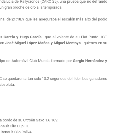
 Andalucía de Rallycronos (CARC´25), una prueba que no defraudó
o un gran broche de oro a la temporada.
inal de
21:18.9
que les aseguraba el escalón más alto del podio
is García y Hugo García
, que al volante de su Fiat Punto HGT
aron
José Miguel López Mañas y Miguel Montoya
, quienes en su
equipo de Automóvil Club Murcia formado por
Sergio Hernández y
 se quedaron a tan solo 13.2 segundos del líder. Los ganadores
 absoluta.
 a bordo de su Citroën Saxo 1.6 16V.
ault Clio Cup III.
 Renault Clio Rally4.