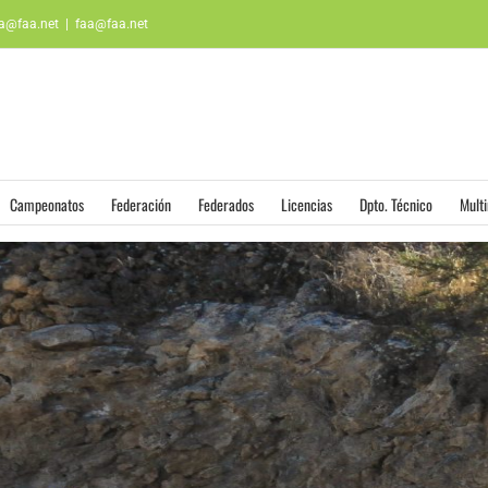
aa@faa.net
|
faa@faa.net
Campeonatos
Federación
Federados
Licencias
Dpto. Técnico
Mult