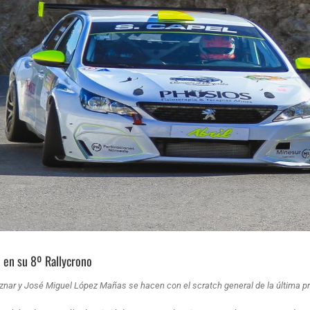
n en su 8º Rallycrono
znar y José Miguel López Mañas se hacen con el scratch general de la última pr