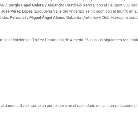
CARC,
Sergio Capel Galera
y
Alejandro Castillejo García
, con el Peugeot 308 Rac
 José Pérez López
(Escudería Valle del Andarax) se hicieron con el triunfo en s
ández Personal
y
Miguel Ángel Alonso Gabarda
(Automóvil Club Murcia), a bordo
a la definición del Trofeo Diputación de Almería 25, con los siguientes resultad
solidando a Gádor como un punto clave en el calendario de las competiciones pr