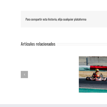
Para compartir esta historia, elija cualquier plataforma
Artículos relacionados
SUSPENSIÓN
Adrián Jiménez, Alessandro
DE
Reuvers y Alejandro Guasch
Humberto 
PRUEBA.-
firman un pleno de victorias en
Subida al
CAS:
un brillante Campeonato de
de Lanjaró
SLALOM
Andalucía de Karting en
fin de se
DE
Campillos
CAMPOHERMMOSO