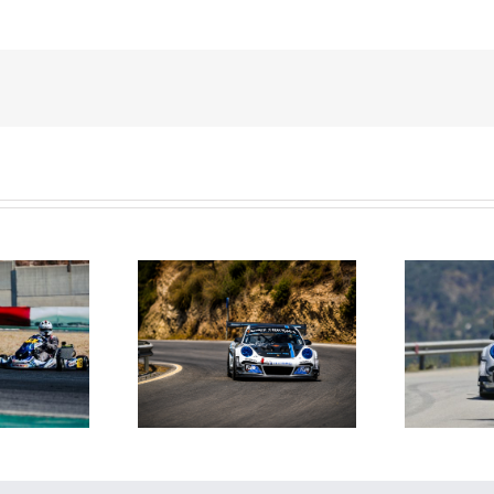
Janssens conquista la
La Subida al Cerro de los
 Cerro de los Cañones
p
Cañones levanta hoy el telón con
n 2026 en un brillante
ins
un cartel de lujo
mana de automovilismo