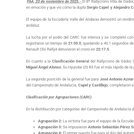
FAA, 23 de noviembre de 2025.-
El 8º Rallycrono Villa de Gád
en emoción y que vio cómo la dupla
Sergio Capel y Alejandro Ca
El equipo de la Escudería Valle del Andarax demostró un rend
andaluz.
La lucha por el podio del CARC fue intensa y se completó con
registraron un tiempo de
21:59.0
, quedando a 40.1 segundos de 
Renault Clio Rally4 detuvieron el crono en
22:17.5
.
En cuanto a la
Clasificación General
del Rallycrono de Gádor, 
Miguel Ángel Alonso
. Su Hyundai i20 R5 fue el más rápido de l
La segunda posición de la general fue para
José Antonio Aznar
del Campeonato de Andalucía,
Capel y Castillejo
, completaron el
Clasificación por Agrupaciones (CARC)
En la distribución por categorías del Campeonato de Andalucía 
Agrupación 2:
La victoria fue para el equipo de la Escud
Agrupación 3:
Se impusieron
Antonio Sebastián Pérez 
Agrupación 4:
El primer puesto fue para el dúo del Autom