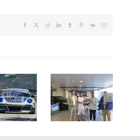
Facebook
X
Reddit
LinkedIn
Tumblr
Pinterest
Vk
Correo
electrónico
La Subida al Cerro de los
Cañones – Lanjarón 2026 se
resenta con lleno absoluto de
critos y el reto de revalidar su
condición de mejor prueba
andaluza de montaña