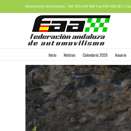
Saltar
Información de Contacto - Telf. 956 038 586 Fax 956 038 587 // f
al
contenido
Inicio
Noticias
Calendario 2026
Anuario
Ver
imagen
más
grande