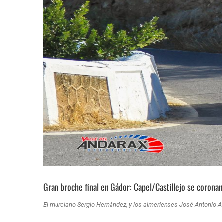
Gran broche final en Gádor: Capel/Castillejo se corona
El murciano Sergio Hernández, y los almerienses José Antonio A