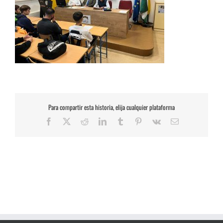
Para compartir esta historia, elija cualquier plataforma
Facebook
X
Reddit
LinkedIn
Tumblr
Pinterest
Vk
Correo
electrónico