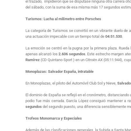
el trazado, impidieron que se disputase ninguna otra carrera ofi
del sábado, con la suma de esa mísma más 17 segundos estim
Turismos: Lucha al milímetro entre Porsches
La categoría de Turismos se convirtió en un vibrante duelo de a
una actuación impecable con un tiempo total de
04:51.530
.
La emoción se centró en la pugna por la primera plaza. Rueda
apenas alcanzó los
2.606 segundos
. Este estrecho margen ates
Ramírez
(CD Quintano Sport ) en un Citroën AX (05:11.944), cuy
Monoplazas: Salvador España, intratable
En Monoplazas, el piloto del Automóvil Club Sol y Nieve,
Salvado
El dominio de España se reflejó en el cronómetro, distanciando 
podio fue más cerrada. García López consiguió mantener a r
segundos
del segundo puesto, una diferencia sensiblemente men
Trofeos Monomarca y Especiales
Además de las clasificaciones generales, la Subida a Santa Mar