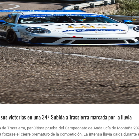
us victorias en una 34ª Subida a Trassierra marcada por la lluvia
 de Trassierra, penúltima prueba del Campeonato de Andalucía de Montaña 202
 forzase el cierre prematuro de la competición. La intensa lluvia caída durante 