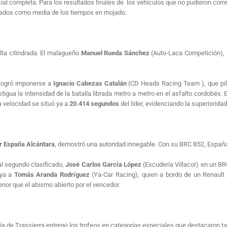
cial completa. Para los resultados finales de los vehículos que no pudieron corre
ados como media de los tiempos en mojado.
lta cilindrada. El malagueño
Manuel Rueda Sánchez
(Auto-Laca Competición), a
 logró imponerse a
Ignacio Cabezas Catalán
(CD Heads Racing Team ), que pil
tigua la intensidad de la batalla librada metro a metro en el asfalto cordobés. 
a velocidad se situó ya a
20.414 segundos
del líder, evidenciando la superiorida
r España Alcántara
, demostró una autoridad innegable. Con su BRC B52, España 
al segundo clasificado,
José Carlos García López
(Escudería Villacor) en un BR
aya a
Tomás Aranda Rodríguez
(Ya-Car Racing), quien a bordo de un Renault
or que el abismo abierto por el vencedor.
ía de Trassierra entregó los trofeos en categorías especiales que destacaron ta