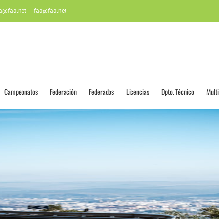
aa@faa.net
|
faa@faa.net
Campeonatos
Federación
Federados
Licencias
Dpto. Técnico
Mult