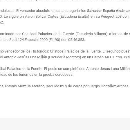
ndaluzas. El vencedor absoluto en esta categoría fue
Salvador España Alcánta
30. Le siguieron Aaron Bolívar Cortes (Escudería Esalto) en su Peugeot 208 co
52.
ominado por Cristóbal Palacios de la Fuente (Escudería Villacor) a lomos de
n su Seat 124 Especial 2000 (FL-90) con 05:46.353.
o vencedor de los Históricos: Cristóbal Palacios de la Fuente. El segundo pue
upó Antonio Jesús Luna Millán (Escudería Montoto) en un Citroën AX GT con un t
tóbal Palacios de la Fuente. El podio se completó con Antonio Jesús Luna Millán
idad de los turismos en la prueba cordobesa.
a Antonio Mezcua Moreno, seguido muy de cerca por Sergio González Arribas (Es