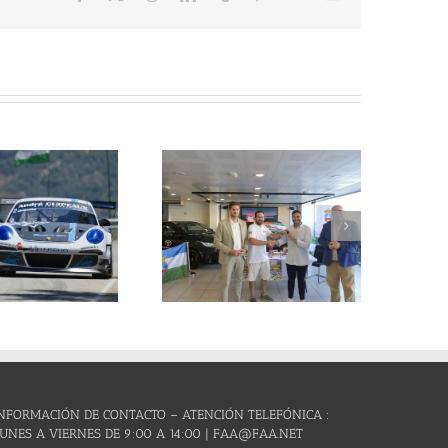
electrónico
La Subida al Cerro de los
Cañones – Lanjarón 2026 se
resenta con lleno absoluto de
critos y el reto de revalidar su
condición de mejor prueba
andaluza de montaña
NFORMACIÓN DE CONTACTO – ATENCIÓN TELEFÓNICA :
UNES A VIERNES DE 9:00 A 14:00 | FAA@FAA.NET