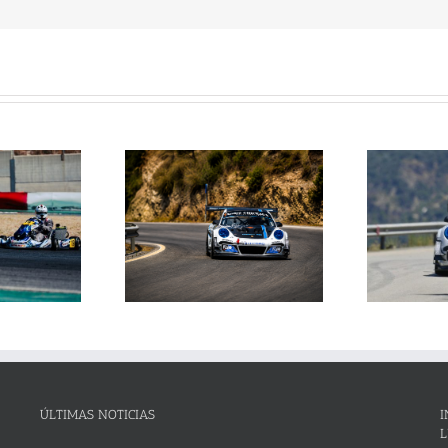
Janssens conquista la
La Subida al Cerro de los
 Cerro de los Cañones
p
Cañones levanta hoy el telón con
n 2026 en un brillante
ins
un cartel de lujo
mana de automovilismo
ÚLTIMAS NOTICIAS
I
L