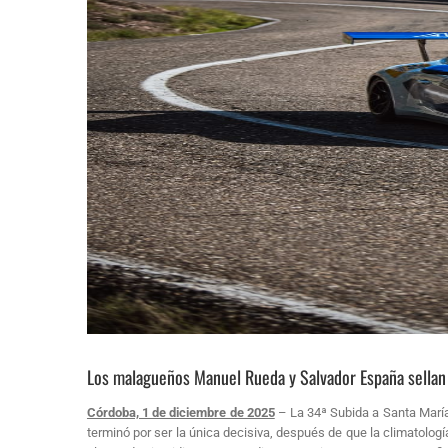
Los malagueños Manuel Rueda y Salvador España sellan s
Córdoba, 1 de diciembre de 2025
– La 34ª Subida a Santa María
terminó por ser la única decisiva, después de que la climatología