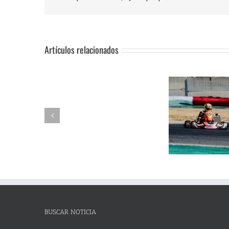
Artículos relacionados
SUSPENSIÓN
Adrián Jiménez, Alessandro
DE
Reuvers y Alejandro Guasch
Humberto 
PRUEBA.-
firman un pleno de victorias en
Subida al
CAS:
un brillante Campeonato de
de Lanjaró
SLALOM
Andalucía de Karting en
fin de se
DE
Campillos
CAMPOHERMMOSO
BUSCAR NOTICIA