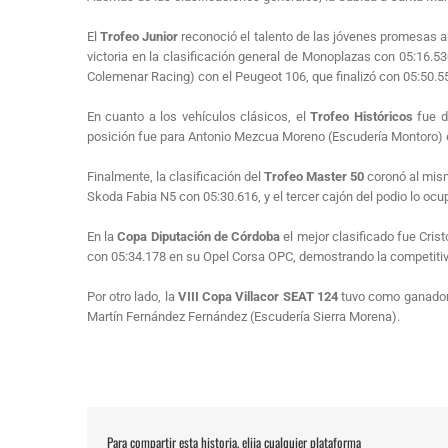
El
Trofeo Junior
reconoció el talento de las jóvenes promesas a
victoria en la clasificación general de Monoplazas con 05:16.5
Colemenar Racing) con el Peugeot 106, que finalizó con 05:50.5
En cuanto a los vehículos clásicos, el
Trofeo Históricos
fue d
posición fue para Antonio Mezcua Moreno (Escudería Montoro) e
Finalmente, la clasificación del
Trofeo Master 50
coronó al mism
Skoda Fabia N5 con 05:30.616, y el tercer cajón del podio lo oc
En la
Copa Diputación de Córdoba
el mejor clasificado fue Cris
con 05:34.178 en su Opel Corsa OPC, demostrando la competitiv
Por otro lado, la
VIII Copa Villacor SEAT 124
tuvo como ganador 
Martín Fernández Fernández (Escudería Sierra Morena).
Para compartir esta historia, elija cualquier plataforma