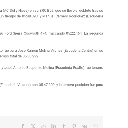
ra
(AC Sol y Nieve) en su BRC B52, que se llevó el doblete tras su
n un tiempo de 05:48.393, y Manuel Carnero Rodríguez (Escudería
 su Ford Sierra Cosworth 4×4, marcando 05:22.464. La segunda
sto fue para José Ramón Molina Vilches (Escudería Centro) en su
iempo total de 05:33.292
, y José Antonio Baquerizo Molina (Escudería Esalto) fue tercero
cudería Villacor) con 05:47.309, y la tercera posición fue para
Facebook
X
Reddit
LinkedIn
Tumblr
Pinterest
Vk
Correo