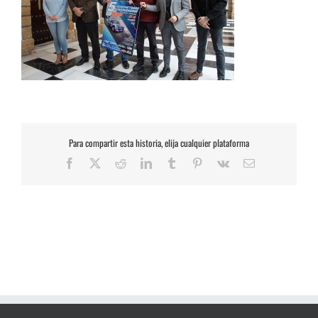
Para compartir esta historia, elija cualquier plataforma
Facebook
X
Reddit
LinkedIn
Tumblr
Pinterest
Vk
Correo
electrónico