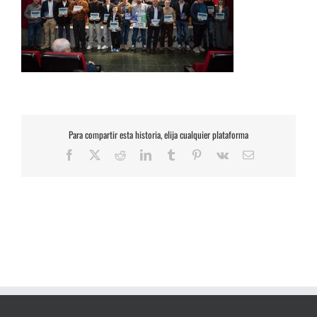
Para compartir esta historia, elija cualquier plataforma
Facebook
X
Reddit
LinkedIn
Tumblr
Pinterest
Vk
Correo
electrónico