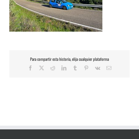
Para compartir esta historia, elija cualquier plataforma
Facebook
X
Reddit
LinkedIn
Tumblr
Pinterest
Vk
Correo
electrónico