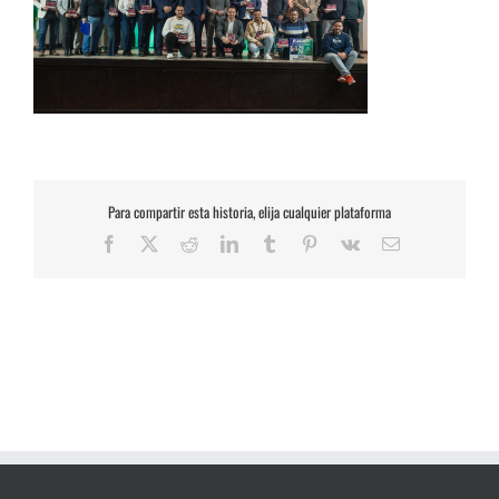
Para compartir esta historia, elija cualquier plataforma
Facebook
X
Reddit
LinkedIn
Tumblr
Pinterest
Vk
Correo
electrónico