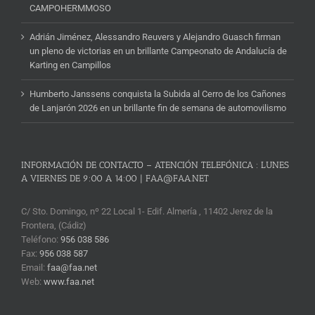
CAMPOHERMMOSO
Adrián Jiménez, Alessandro Reuvers y Alejandro Guasch firman
un pleno de victorias en un brillante Campeonato de Andalucía de
Karting en Campillos
Humberto Janssens conquista la Subida al Cerro de los Cañones
de Lanjarón 2026 en un brillante fin de semana de automovilismo
INFORMACIÓN DE CONTACTO – ATENCIÓN TELEFÓNICA : LUNES
A VIERNES DE 9:00 A 14:00 | FAA@FAA.NET
C/ Sto. Domingo, nº 22 Local 1- Edif. Almería , 11402 Jerez de la
Frontera, (Cádiz)
Teléfono:
956 038 586
Fax:
956 038 587
Email:
faa@faa.net
Web:
www.faa.net