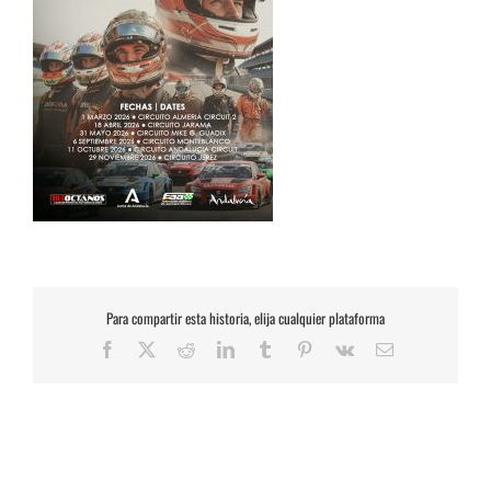
Para compartir esta historia, elija cualquier plataforma
Facebook
X
Reddit
LinkedIn
Tumblr
Pinterest
Vk
Correo
electrónico