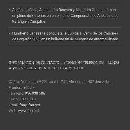
Adrián Jiménez, Alessandro Reuvers y Alejandro Guasch firman
un pleno de victorias en un brillante Campeonato de Andalucía de
Karting en Campillos
Humberto Janssens conquista la Subida al Cerro de los Cañones
de Lanjarón 2026 en un brillante fin de semana de automovilismo
INFORMACIÓN DE CONTACTO – ATENCIÓN TELEFÓNICA : LUNES
A VIERNES DE 9:00 A 14:00 | FAA@FAA.NET
C/ Sto. Domingo, nº 22 Local 1- Edif. Almería , 11402 Jerez de la
Frontera, (Cádiz)
Teléfono:
956 038 586
Fax:
956 038 587
Email:
faa@faa.net
Web:
www.faa.net