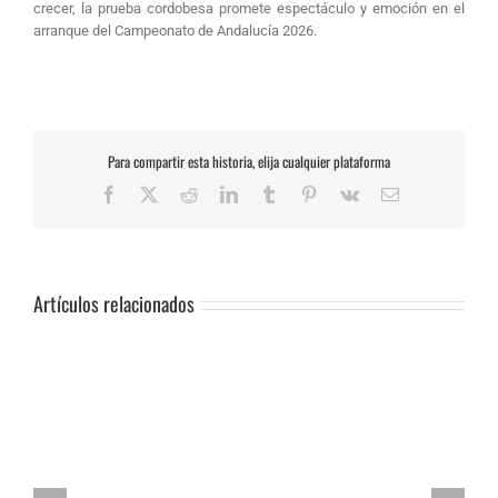
crecer, la prueba cordobesa promete espectáculo y emoción en el
arranque del Campeonato de Andalucía 2026.
Para compartir esta historia, elija cualquier plataforma
Facebook
X
Reddit
LinkedIn
Tumblr
Pinterest
Vk
Correo
electrónico
Artículos relacionados
SUSPENSIÓN
DE
PRUEBA.-
CAS:
SLALOM
DE