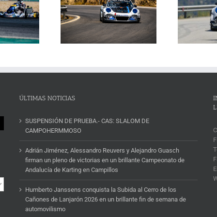
Janssens conquista la
La Subida al Cerro de los
 Cerro de los Cañones
p
Cañones levanta hoy el telón con
n 2026 en un brillante
ins
un cartel de lujo
mana de automovilismo
ÚLTIMAS NOTICIAS
I
L
SUSPENSIÓN DE PRUEBA.- CAS: SLALOM DE
C
CAMPOHERMMOSO
F
T
Adrián Jiménez, Alessandro Reuvers y Alejandro Guasch
F
firman un pleno de victorias en un brillante Campeonato de
E
Andalucía de Karting en Campillos
Humberto Janssens conquista la Subida al Cerro de los
Cañones de Lanjarón 2026 en un brillante fin de semana de
automovilismo