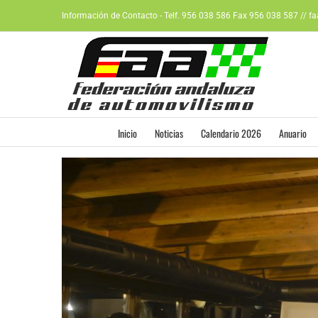
Saltar
Información de Contacto - Telf. 956 038 586 Fax 956 038 587 // f
al
contenido
Inicio
Noticias
Calendario 2026
Anuario
Ver
imagen
más
grande