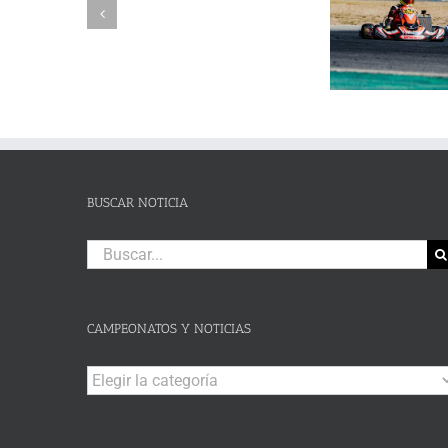
Reuvers y Alejandro Guasch
Humberto 
PRUEBA.-
firman un pleno de victorias en
Subida al
CAS:
un brillante Campeonato de
de Lanjaró
SLALOM
Andalucía de Karting en
fin de se
DE
Campillos
CAMPOHERMMOSO
BUSCAR NOTICIA
Buscar:
CAMPEONATOS Y NOTICIAS
Campeonatos
y
Noticias