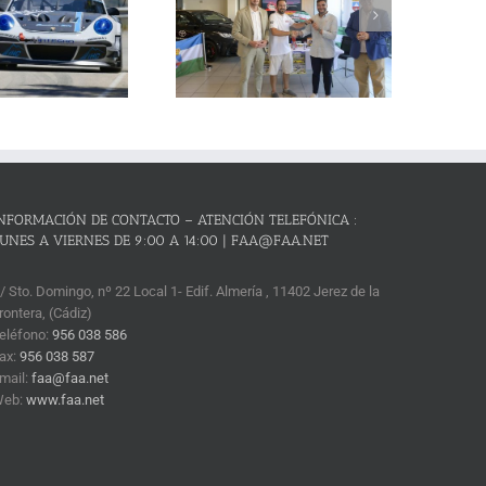
Cañones – Lanjarón 2026 se
resenta con lleno absoluto de
critos y el reto de revalidar su
condición de mejor prueba
andaluza de montaña
NFORMACIÓN DE CONTACTO – ATENCIÓN TELEFÓNICA :
UNES A VIERNES DE 9:00 A 14:00 | FAA@FAA.NET
/ Sto. Domingo, nº 22 Local 1- Edif. Almería , 11402 Jerez de la
rontera, (Cádiz)
eléfono:
956 038 586
ax:
956 038 587
mail:
faa@faa.net
Web:
www.faa.net