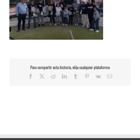
Para compartir esta historia, elija cualquier plataforma
Facebook
X
Reddit
LinkedIn
Tumblr
Pinterest
Vk
Correo
electrónico