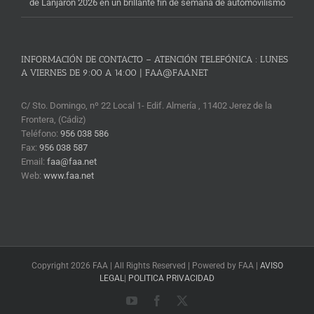
de Lanjarón 2026 en un brillante fin de semana de automovilismo
INFORMACIÓN DE CONTACTO – ATENCIÓN TELEFÓNICA : LUNES
A VIERNES DE 9:00 A 14:00 | FAA@FAA.NET
C/ Sto. Domingo, nº 22 Local 1- Edif. Almería , 11402 Jerez de la
Frontera, (Cádiz)
Teléfono:
956 038 586
Fax:
956 038 587
Email:
faa@faa.net
Web:
www.faa.net
Copyright 2026 FAA | All Rights Reserved | Powered by FAA |
AVISO
LEGAL
|
POLITICA PRIVACIDAD
YouTube
Facebook
X