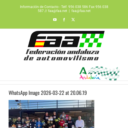
Saltar
Información de Contacto - Telf. 956 038 586 Fax 956 038
al
587 // faa@faa.net
|
faa@faa.net
contenido
YouTube
Facebook
X
WhatsApp Image 2026-03-22 at 20.06.19