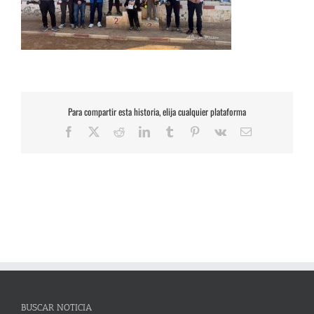
Para compartir esta historia, elija cualquier plataforma
Facebook
X
Reddit
LinkedIn
Tumblr
Pinterest
Vk
Correo
electrónico
BUSCAR NOTICIA