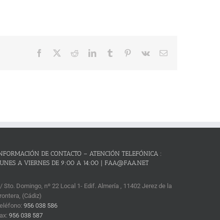
Facebook
X
Reddit
LinkedIn
Tumblr
Pinterest
Vk
Correo
electrónico
NFORMACIÓN DE CONTACTO – ATENCIÓN TELEFÓNICA :
UNES A VIERNES DE 9:00 A 14:00 | FAA@FAA.NET
/ Sto. Domingo, nº 22 Local 1- Edif. Almería , 11402 Jerez de la
rontera, (Cádiz)
eléfono:
956 038 586
ax:
956 038 587