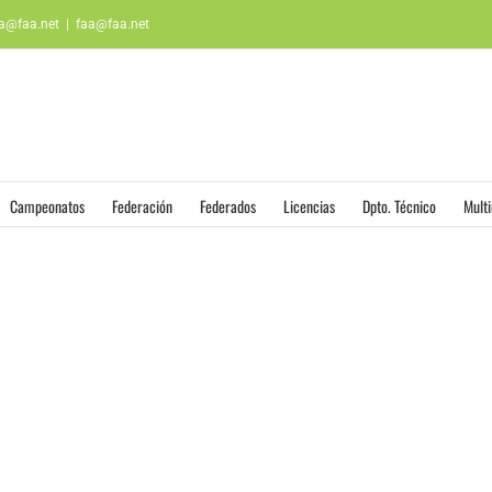
aa@faa.net
|
faa@faa.net
Campeonatos
Federación
Federados
Licencias
Dpto. Técnico
Mult