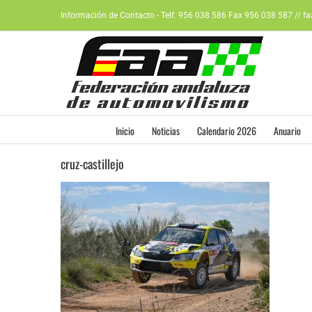
Saltar
Información de Contacto - Telf. 956 038 586 Fax 956 038 587 // f
al
contenido
Inicio
Noticias
Calendario 2026
Anuario
cruz-castillejo