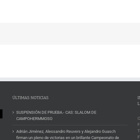
ÚLTIMAS NOTICIAS
I
L
SUSPENSIÓN DE PRUEBA.- CAS: SLALOM DE
C
CAMPOHERMMOSO
F
T
Adrián Jiménez, Alessandro Reuvers y Alejandro Guasch
F
firman un pleno de victorias en un brillante Campeonato de