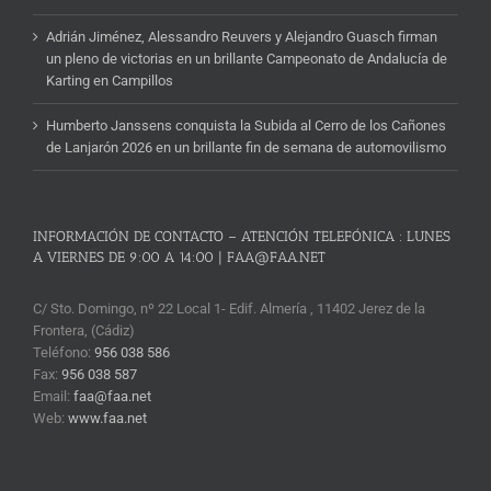
Adrián Jiménez, Alessandro Reuvers y Alejandro Guasch firman
un pleno de victorias en un brillante Campeonato de Andalucía de
Karting en Campillos
Humberto Janssens conquista la Subida al Cerro de los Cañones
de Lanjarón 2026 en un brillante fin de semana de automovilismo
INFORMACIÓN DE CONTACTO – ATENCIÓN TELEFÓNICA : LUNES
A VIERNES DE 9:00 A 14:00 | FAA@FAA.NET
C/ Sto. Domingo, nº 22 Local 1- Edif. Almería , 11402 Jerez de la
Frontera, (Cádiz)
Teléfono:
956 038 586
Fax:
956 038 587
Email:
faa@faa.net
Web:
www.faa.net