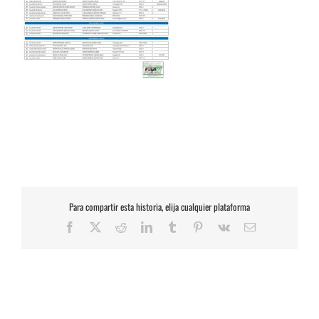
Para compartir esta historia, elija cualquier plataforma
Facebook
X
Reddit
LinkedIn
Tumblr
Pinterest
Vk
Correo
electrónico