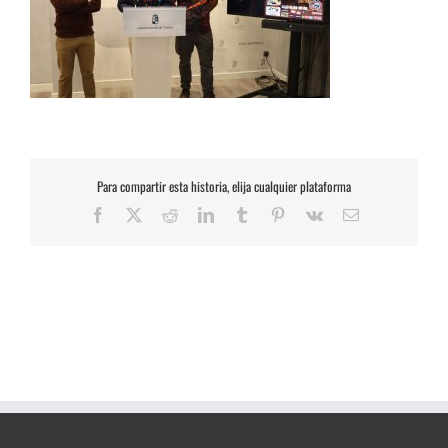
Para compartir esta historia, elija cualquier plataforma
Facebook
X
Reddit
LinkedIn
Tumblr
Pinterest
Vk
Correo
electrónico