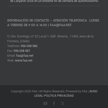
de Lanjarón 2026 en un brillante fin de semana de automovilismo
INFORMACIÓN DE CONTACTO – ATENCIÓN TELEFÓNICA : LUNES
A VIERNES DE 9:00 A 14:00 | FAA@FAA.NET
C/ Sto. Domingo, nº 22 Local 1- Edif. Almería , 11402 Jerez de la
Frontera, (Cádiz)
Teléfono:
956 038 586
Fax:
956 038 587
Email:
faa@faa.net
Web:
www.faa.net
Copyright 2026 FAA | All Rights Reserved | Powered by FAA |
AVISO
LEGAL
|
POLITICA PRIVACIDAD
YouTube
Facebook
X