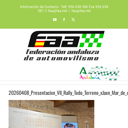
Saltar
Información de Contacto - Telf. 956 038 586 Fax 956 038
al
587 // faa@faa.net
|
faa@faa.net
contenido
YouTube
Facebook
X
20260408_Presentacixn_VII_Rally_Todo_Terreno_xJaxn_Mar_de_o