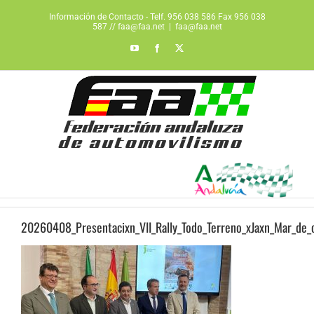
Saltar
Información de Contacto - Telf. 956 038 586 Fax 956 038
al
587 // faa@faa.net
|
faa@faa.net
contenido
YouTube
Facebook
X
20260408_Presentacixn_VII_Rally_Todo_Terreno_xJaxn_Mar_de_o