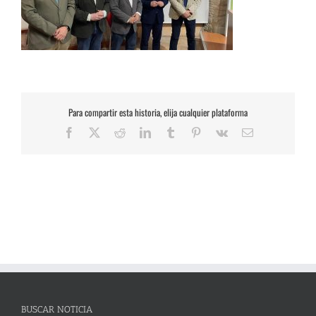
Para compartir esta historia, elija cualquier plataforma
Facebook
X
Reddit
LinkedIn
Tumblr
Pinterest
Vk
Correo
electrónico
BUSCAR NOTICIA