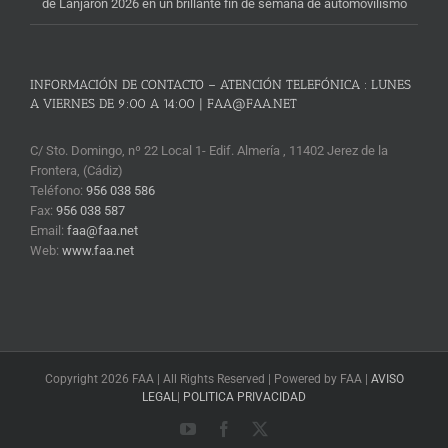
de Lanjarón 2026 en un brillante fin de semana de automovilismo
INFORMACIÓN DE CONTACTO – ATENCIÓN TELEFÓNICA : LUNES
A VIERNES DE 9:00 A 14:00 | FAA@FAA.NET
C/ Sto. Domingo, nº 22 Local 1- Edif. Almería , 11402 Jerez de la
Frontera, (Cádiz)
Teléfono:
956 038 586
Fax:
956 038 587
Email:
faa@faa.net
Web:
www.faa.net
Copyright 2026 FAA | All Rights Reserved | Powered by FAA |
AVISO
LEGAL
|
POLITICA PRIVACIDAD
YouTube
Facebook
X