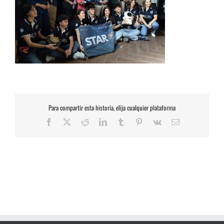
Para compartir esta historia, elija cualquier plataforma
Facebook
X
Reddit
LinkedIn
Tumblr
Pinterest
Vk
Correo
electrónico