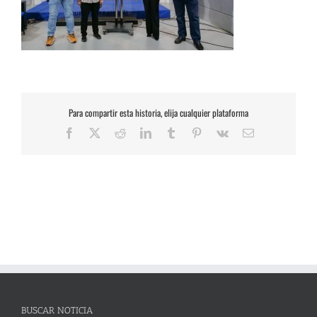
Para compartir esta historia, elija cualquier plataforma
Facebook
X
Reddit
LinkedIn
Tumblr
Pinterest
Vk
Correo
electrónico
BUSCAR NOTICIA