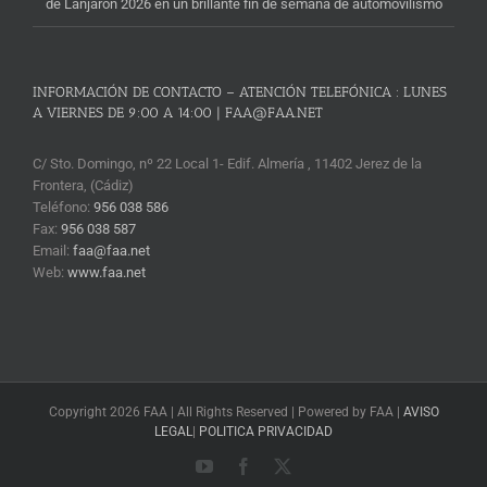
de Lanjarón 2026 en un brillante fin de semana de automovilismo
INFORMACIÓN DE CONTACTO – ATENCIÓN TELEFÓNICA : LUNES
A VIERNES DE 9:00 A 14:00 | FAA@FAA.NET
C/ Sto. Domingo, nº 22 Local 1- Edif. Almería , 11402 Jerez de la
Frontera, (Cádiz)
Teléfono:
956 038 586
Fax:
956 038 587
Email:
faa@faa.net
Web:
www.faa.net
Copyright 2026 FAA | All Rights Reserved | Powered by FAA |
AVISO
LEGAL
|
POLITICA PRIVACIDAD
YouTube
Facebook
X