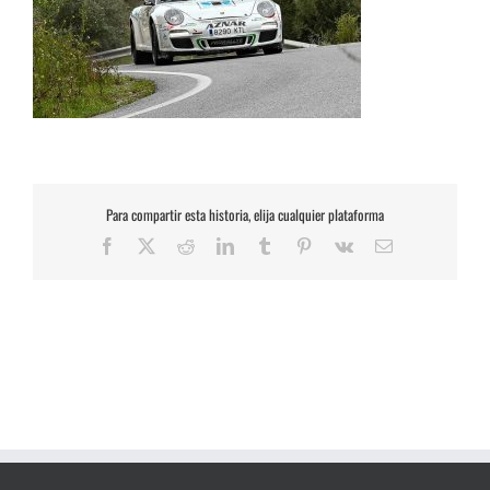
Para compartir esta historia, elija cualquier plataforma
Facebook
X
Reddit
LinkedIn
Tumblr
Pinterest
Vk
Correo
electrónico