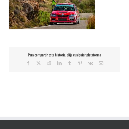
Para compartir esta historia, elija cualquier plataforma
Facebook
X
Reddit
LinkedIn
Tumblr
Pinterest
Vk
Correo
electrónico