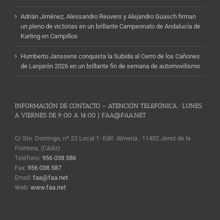
Adrián Jiménez, Alessandro Reuvers y Alejandro Guasch firman
un pleno de victorias en un brillante Campeonato de Andalucía de
Karting en Campillos
Humberto Janssens conquista la Subida al Cerro de los Cañones
de Lanjarón 2026 en un brillante fin de semana de automovilismo
INFORMACIÓN DE CONTACTO – ATENCIÓN TELEFÓNICA : LUNES
A VIERNES DE 9:00 A 14:00 | FAA@FAA.NET
C/ Sto. Domingo, nº 22 Local 1- Edif. Almería , 11402 Jerez de la
Frontera, (Cádiz)
Teléfono:
956 038 586
Fax:
956 038 587
Email:
faa@faa.net
Web:
www.faa.net