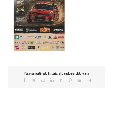
Para compartir esta historia, elija cualquier plataforma
Facebook
X
Reddit
LinkedIn
Tumblr
Pinterest
Vk
Correo
electrónico