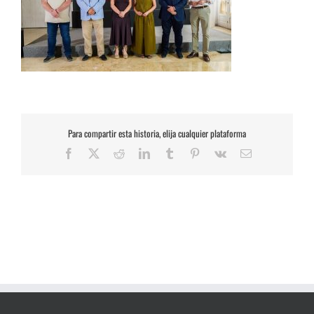
Para compartir esta historia, elija cualquier plataforma
Facebook
X
Reddit
LinkedIn
Tumblr
Pinterest
Vk
Correo
electrónico