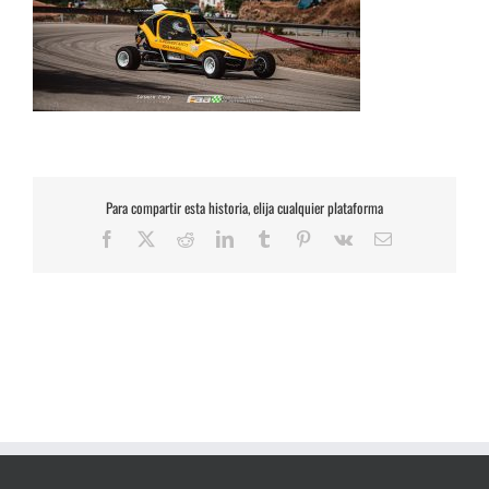
Para compartir esta historia, elija cualquier plataforma
Facebook
X
Reddit
LinkedIn
Tumblr
Pinterest
Vk
Correo
electrónico