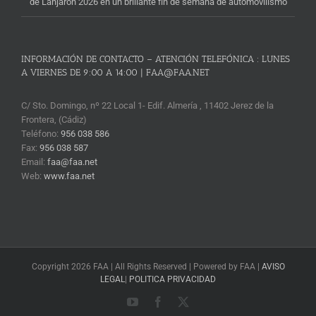
de Lanjarón 2026 en un brillante fin de semana de automovilismo
INFORMACIÓN DE CONTACTO – ATENCIÓN TELEFÓNICA : LUNES
A VIERNES DE 9:00 A 14:00 | FAA@FAA.NET
C/ Sto. Domingo, nº 22 Local 1- Edif. Almería , 11402 Jerez de la
Frontera, (Cádiz)
Teléfono:
956 038 586
Fax:
956 038 587
Email:
faa@faa.net
Web:
www.faa.net
Copyright 2026 FAA | All Rights Reserved | Powered by FAA |
AVISO
LEGAL
|
POLITICA PRIVACIDAD
YouTube
Facebook
X