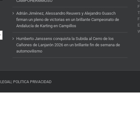
C
CAMPOHERMMOSO
F
T
Adrián Jiménez, Alessandro Reuvers y Alejandro Guasch
F
firman un pleno de victorias en un brillante Campeonato de
E
Andalucía de Karting en Campillos
Humberto Janssens conquista la Subida al Cerro de los
Cañones de Lanjarón 2026 en un brillante fin de semana de
automovilismo
 LEGAL
|
POLITICA PRIVACIDAD