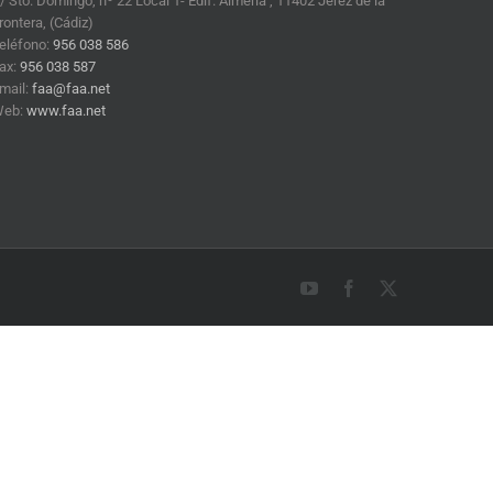
/ Sto. Domingo, nº 22 Local 1- Edif. Almería , 11402 Jerez de la
rontera, (Cádiz)
eléfono:
956 038 586
ax:
956 038 587
mail:
faa@faa.net
Web:
www.faa.net
YouTube
Facebook
X