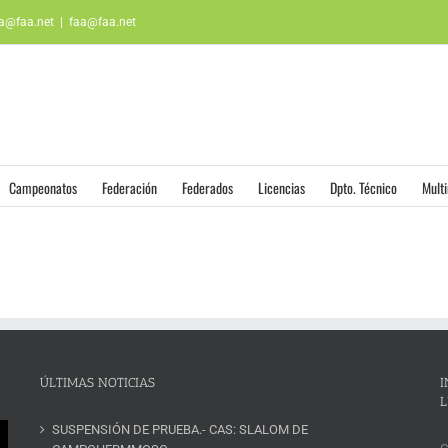
aa@faa.net
|
faa@faa.net
Campeonatos
Federación
Federados
Licencias
Dpto. Técnico
Mult
ÚLTIMAS NOTICIAS
I
L
SUSPENSIÓN DE PRUEBA.- CAS: SLALOM DE