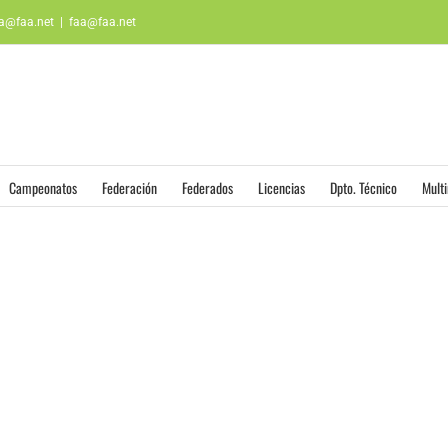
aa@faa.net
|
faa@faa.net
Campeonatos
Federación
Federados
Licencias
Dpto. Técnico
Mult