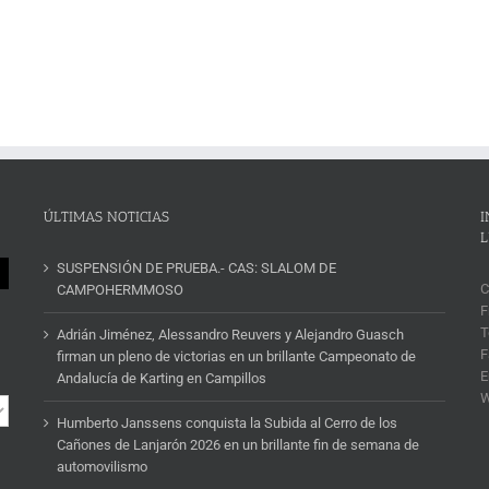
ÚLTIMAS NOTICIAS
I
L
SUSPENSIÓN DE PRUEBA.- CAS: SLALOM DE
C
CAMPOHERMMOSO
F
T
Adrián Jiménez, Alessandro Reuvers y Alejandro Guasch
F
firman un pleno de victorias en un brillante Campeonato de
E
Andalucía de Karting en Campillos
Humberto Janssens conquista la Subida al Cerro de los
Cañones de Lanjarón 2026 en un brillante fin de semana de
automovilismo