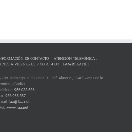
NFORMACIÓN DE CONTACTO – ATENCIÓN TELEFÓNICA :
UNES A VIERNES DE 9:00 A 14:00 | FAA@FAA.NET
/ Sto. Domingo, nº 22 Local 1- Edif. Almería , 11402 Jerez de la
rontera, (Cádiz)
eléfono:
956 038 586
ax:
956 038 587
mail:
faa@faa.net
Web:
www.faa.net