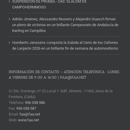
SUSPENSIÓN DE PRUEBA.- CAS: SLALOM DE
CAMPOHERMMOSO
Adrián Jiménez, Alessandro Reuvers y Alejandro Guasch firman
un pleno de victorias en un brillante Campeonato de Andalucía de
Karting en Campillos
Humberto Janssens conquista la Subida al Cerro de los Cañones
de Lanjarón 2026 en un brillante fin de semana de automovilismo
INFORMACIÓN DE CONTACTO – ATENCIÓN TELEFÓNICA : LUNES
A VIERNES DE 9:00 A 14:00 | FAA@FAA.NET
C/ Sto. Domingo, nº 22 Local 1- Edif. Almería , 11402 Jerez de la
Frontera, (Cádiz)
Teléfono:
956 038 586
Fax:
956 038 587
Email:
faa@faa.net
Web:
www.faa.net