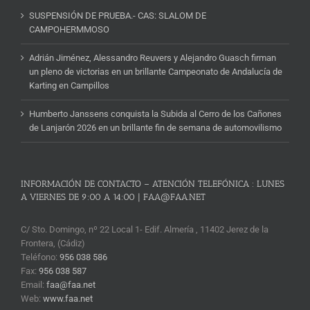
SUSPENSIÓN DE PRUEBA.- CAS: SLALOM DE
CAMPOHERMMOSO
Adrián Jiménez, Alessandro Reuvers y Alejandro Guasch firman
un pleno de victorias en un brillante Campeonato de Andalucía de
Karting en Campillos
Humberto Janssens conquista la Subida al Cerro de los Cañones
de Lanjarón 2026 en un brillante fin de semana de automovilismo
INFORMACIÓN DE CONTACTO – ATENCIÓN TELEFÓNICA : LUNES
A VIERNES DE 9:00 A 14:00 | FAA@FAA.NET
C/ Sto. Domingo, nº 22 Local 1- Edif. Almería , 11402 Jerez de la
Frontera, (Cádiz)
Teléfono:
956 038 586
Fax:
956 038 587
Email:
faa@faa.net
Web:
www.faa.net