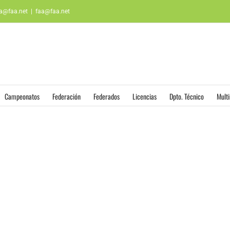
aa@faa.net
|
faa@faa.net
Campeonatos
Federación
Federados
Licencias
Dpto. Técnico
Mult