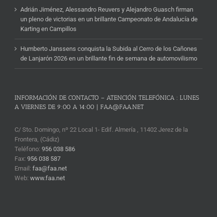
Adrián Jiménez, Alessandro Reuvers y Alejandro Guasch firman
un pleno de victorias en un brillante Campeonato de Andalucía de
Karting en Campillos
Humberto Janssens conquista la Subida al Cerro de los Cañones
de Lanjarón 2026 en un brillante fin de semana de automovilismo
INFORMACIÓN DE CONTACTO – ATENCIÓN TELEFÓNICA : LUNES
A VIERNES DE 9:00 A 14:00 | FAA@FAA.NET
C/ Sto. Domingo, nº 22 Local 1- Edif. Almería , 11402 Jerez de la
Frontera, (Cádiz)
Teléfono:
956 038 586
Fax:
956 038 587
Email:
faa@faa.net
Web:
www.faa.net