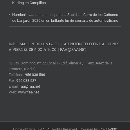
Karting en Campillos
Humberto Janssens conquista la Subida al Cerro de los Cañones
de Lanjarón 2026 en un brillante fin de semana de automovilismo
INFORMACIÓN DE CONTACTO – ATENCIÓN TELEFÓNICA : LUNES
A VIERNES DE 9:00 A 14:00 | FAA@FAA.NET
C/ Sto. Domingo, nº 22 Local 1- Edif. Almería , 11402 Jerez de la
Frontera, (Cádiz)
Teléfono:
956 038 586
Fax:
956 038 587
Email:
faa@faa.net
Web:
www.faa.net
Copyright 2026 FAA | All Rights Reserved | Powered by FAA |
AVISO