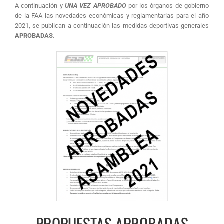
A continuación y
UNA VEZ APROBADO
por los órganos de gobierno
de la FAA las novedades económicas y reglamentarias para el año
2021, se publican a continuación las medidas deportivas generales
APROBADAS
.
PROPUESTAS APROBADAS