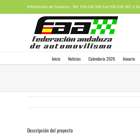
Saltar
Información de Contacto - Telf. 956 038 586 Fax 956 038 587 // f
al
contenido
Inicio
Noticias
Calendario 2026
Anuario
Descripción del proyecto