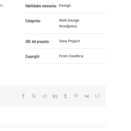
Habilidades necesarias:
in.
Design
Categorías:
Web Design
Wordpress
URL del proyecto:
View Project
Copyright:
From Creattica
Facebook
X
Reddit
LinkedIn
Tumblr
Pinterest
Vk
Correo
electrónico