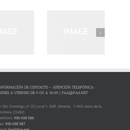
Morbi Inta Nisiut
NFORMACIÓN DE CONTACTO – ATENCIÓN TELEFÓNICA :
UNES A VIERNES DE 9:00 A 14:00 | FAA@FAA.NET
/ Sto. Domingo, nº 22 Local 1- Edif. Almería , 11402 Jerez de la
rontera, (Cádiz)
eléfono:
956 038 586
ax:
956 038 587
mail:
faa@faa.net