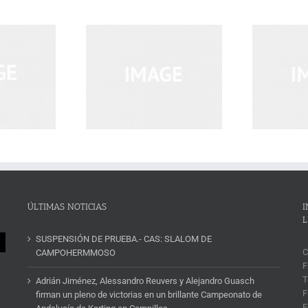
n Sodales Quam
Curabitur Malesuada Lorem
ÚLTIMAS NOTICIAS
I
L
SUSPENSIÓN DE PRUEBA.- CAS: SLALOM DE
C
CAMPOHERMMOSO
F
T
Adrián Jiménez, Alessandro Reuvers y Alejandro Guasch
F
firman un pleno de victorias en un brillante Campeonato de
E