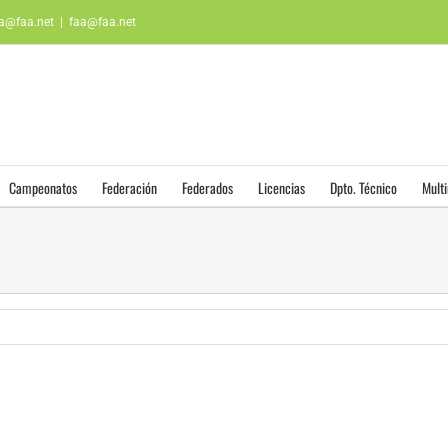
aa@faa.net
|
faa@faa.net
Campeonatos
Federación
Federados
Licencias
Dpto. Técnico
Mult