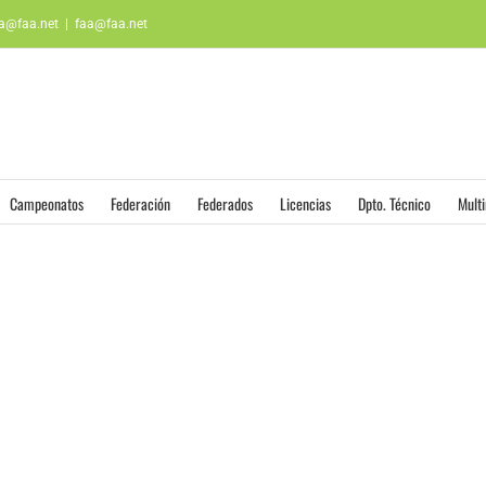
aa@faa.net
|
faa@faa.net
Campeonatos
Federación
Federados
Licencias
Dpto. Técnico
Mult