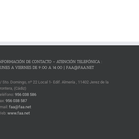
NFORMACIÓN DE CONTACTO – ATENCIÓN TELEFÓNICA :
UNES A VIERNES DE 9:00 A 14:00 | FAA@FAA.NET
/ Sto. Domingo, nº 22 Local 1- Edif. Almería , 11402 Jerez de la
rontera, (Cádiz)
eléfono:
956 038 586
ax:
956 038 587
mail:
faa@faa.net
Web:
www.faa.net