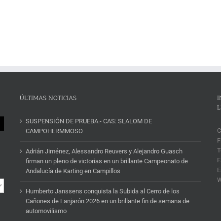
ÚLTIMAS NOTICIAS
I
L
SUSPENSIÓN DE PRUEBA.- CAS: SLALOM DE
C
CAMPOHERMMOSO
F
T
Adrián Jiménez, Alessandro Reuvers y Alejandro Guasch
F
firman un pleno de victorias en un brillante Campeonato de
E
Andalucía de Karting en Campillos
Humberto Janssens conquista la Subida al Cerro de los
Cañones de Lanjarón 2026 en un brillante fin de semana de
automovilismo