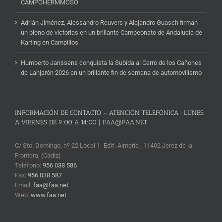
CAMPOHERMMOSO
Adrián Jiménez, Alessandro Reuvers y Alejandro Guasch firman
un pleno de victorias en un brillante Campeonato de Andalucía de
Karting en Campillos
Humberto Janssens conquista la Subida al Cerro de los Cañones
de Lanjarón 2026 en un brillante fin de semana de automovilismo
INFORMACIÓN DE CONTACTO – ATENCIÓN TELEFÓNICA : LUNES
A VIERNES DE 9:00 A 14:00 | FAA@FAA.NET
C/ Sto. Domingo, nº 22 Local 1- Edif. Almería , 11402 Jerez de la
Frontera, (Cádiz)
Teléfono:
956 038 586
Fax:
956 038 587
Email:
faa@faa.net
Web:
www.faa.net