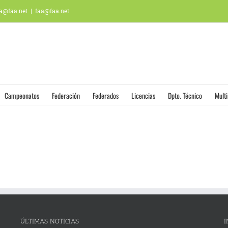
aa@faa.net
|
faa@faa.net
Campeonatos
Federación
Federados
Licencias
Dpto. Técnico
Mult
ÚLTIMAS NOTICIAS
I