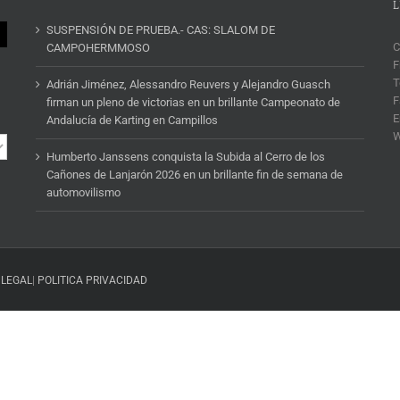
L
SUSPENSIÓN DE PRUEBA.- CAS: SLALOM DE
C
CAMPOHERMMOSO
F
T
Adrián Jiménez, Alessandro Reuvers y Alejandro Guasch
F
firman un pleno de victorias en un brillante Campeonato de
E
Andalucía de Karting en Campillos
Humberto Janssens conquista la Subida al Cerro de los
Cañones de Lanjarón 2026 en un brillante fin de semana de
automovilismo
 LEGAL
|
POLITICA PRIVACIDAD