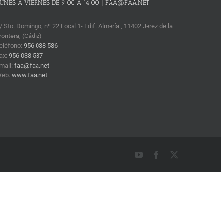
UNES A VIERNES DE 9:00 A 14:00 | FAA@FAA.NET
/ Sto. Domingo, nº 22 Local 1- Edif. Almería , 11402 Jerez de la
rontera, (Cádiz)
eléfono:
956 038 586
ax:
956 038 587
mail:
faa@faa.net
Web:
www.faa.net
YouTube
Facebook
X