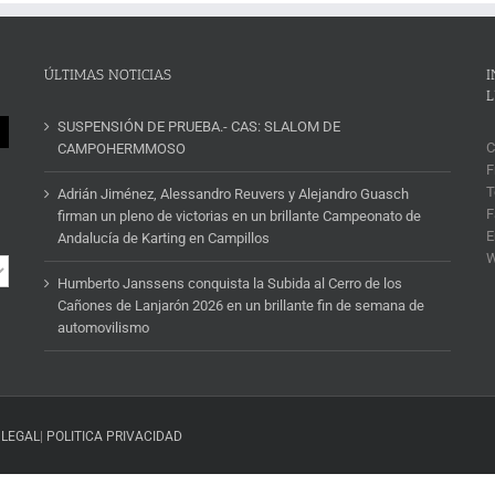
ÚLTIMAS NOTICIAS
I
L
SUSPENSIÓN DE PRUEBA.- CAS: SLALOM DE
C
CAMPOHERMMOSO
F
T
Adrián Jiménez, Alessandro Reuvers y Alejandro Guasch
F
firman un pleno de victorias en un brillante Campeonato de
E
Andalucía de Karting en Campillos
Humberto Janssens conquista la Subida al Cerro de los
Cañones de Lanjarón 2026 en un brillante fin de semana de
automovilismo
 LEGAL
|
POLITICA PRIVACIDAD