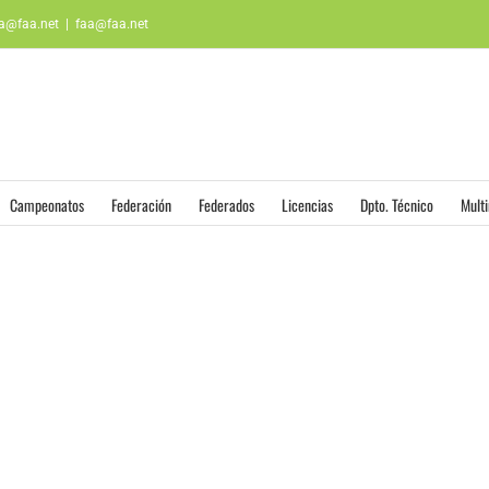
aa@faa.net
|
faa@faa.net
Campeonatos
Federación
Federados
Licencias
Dpto. Técnico
Mult