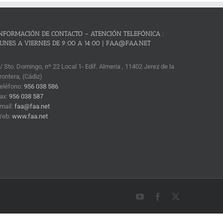
NFORMACIÓN DE CONTACTO – ATENCIÓN TELEFÓNICA :
UNES A VIERNES DE 9:00 A 14:00 | FAA@FAA.NET
/ Sto. Domingo, nº 22 Local 1- Edif. Almería , 11402 Jerez de la
rontera, (Cádiz)
eléfono:
956 038 586
ax:
956 038 587
mail:
faa@faa.net
Web:
www.faa.net
YouTube
Facebook
X