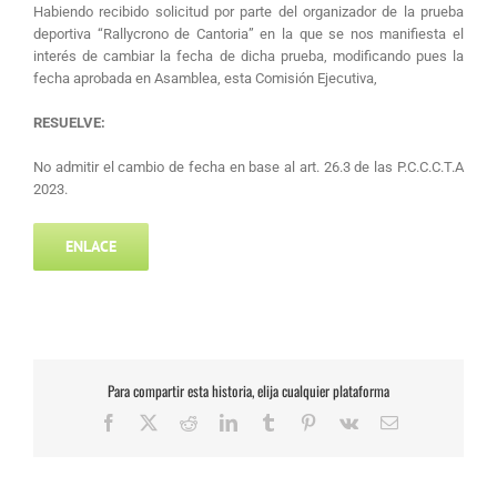
Habiendo recibido solicitud por parte del organizador de la prueba
deportiva “Rallycrono de Cantoria” en la que se nos manifiesta el
interés de cambiar la fecha de dicha prueba, modificando pues la
fecha aprobada en Asamblea, esta Comisión Ejecutiva,
RESUELVE:
No admitir el cambio de fecha en base al art. 26.3 de las P.C.C.C.T.A
2023.
ENLACE
Para compartir esta historia, elija cualquier plataforma
Facebook
X
Reddit
LinkedIn
Tumblr
Pinterest
Vk
Correo
electrónico